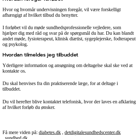
Hvor og hvornår undervisningen foregår, vil være forskelligt
afhængigt af hvilket tilbud du benytter.
I forløbet vil du møde sundhedsprofessionelle vejledere, som
hjælper dig med råd og svar på de spørgsmål du har. Du kan blandt
andet møde, fysioterapeut, klinisk diætist, sygeplejerske, fodterapeut
og psykolog.
Hvordan tilmeldes jeg tilbuddet
Yderligere information og ansøgning om deltagelse skal ske ved at
kontakte os.
Du skal henvises fra din praktiserende læge, for at deltage i
tilbuddet.
Du vil herefter blive kontaktet telefonisk, hvor der laves en afklaring
af hvilket forløb du ønsker.
Få mere viden på:
diabetes.dk
,
detdigitalesundhedscenter.dk
,
sundhed.dk