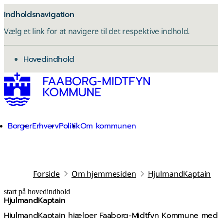
Indholdsnavigation
Vælg et link for at navigere til det respektive indhold.
gå til
Hovedindhold
Borger
Erhverv
Politik
Om kommunen
Forside
Om hjemmesiden
HjulmandKaptain
start på hovedindhold
HjulmandKaptain
senest opdateret 3. juni 2026
HjulmandKaptain hjælper Faaborg-Midtfyn Kommune med, 