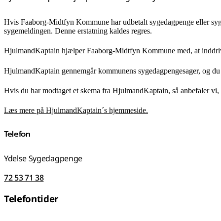
Hvis Faaborg-Midtfyn Kommune har udbetalt sygedagpenge eller syged
sygemeldingen. Denne erstatning kaldes regres.
HjulmandKaptain hjælper Faaborg-Midtfyn Kommune med, at inddrive
HjulmandKaptain gennemgår kommunens sygedagpengesager, og du vil 
Hvis du har modtaget et skema fra HjulmandKaptain, så anbefaler vi, 
Læs mere på HjulmandKaptain´s hjemmeside.
Telefon
Ydelse Sygedagpenge
72 53 71 38
Telefontider