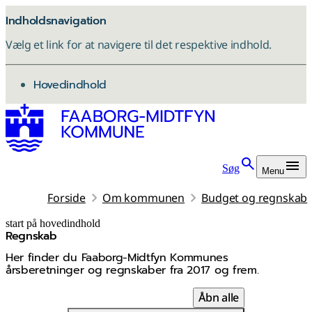
Indholdsnavigation
Vælg et link for at navigere til det respektive indhold.
gå til
Hovedindhold
Søg
Menu
Forside
Om kommunen
Budget og regnskab
start på hovedindhold
Regnskab
senest opdateret 12. juli 2026
Her finder du Faaborg-Midtfyn Kommunes
årsberetninger og regnskaber fra 2017 og frem.
Åbn alle