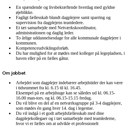
En spændende og livsbekræftende hverdag med gyldne
øjeblikke.
Fagligt fællesskab blandt dagplejere samt sparring og
supervision fra dagplejens teamledere.
Et tæt samarbejde med Netværkskoordinator,
administrationen og daglig leder.
To årlige uddannelsesdage for alle kommunale dagplejere i
kommunen.
Kompetenceudviklingsforløb.
Du har mulighed for at mødes med kolleger på legepladsen, i
haven eller på en fælles gåtur.
Om jobbet
Arbejdet som dagplejer indebærer arbejdstider der kan være
i tidsrummet fra kl. 6.15 til kl. 16.45.
Eksempel på en arbejdsuge kan se således ud kl. 06.15-
16.00 man-tors. og kl. 06.15-15.15 fredag.
Du vil blive en del af en netværksgruppe på 3-4 dagplejere,
som mødes én gang hver 14. dag i legestue.
Du vil indgå i et godt arbejdsfællesskab med dine
dagplejekollegaer og i tæt samarbejde med teamlederne,
hvor vi er fælles om at udvikle et professionelt