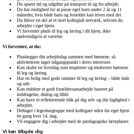
Du sparer tid og udgifter på transport til og fra arbejde.
Du har mulighed for at passe eget barn under 2 år og 11
måneder, hvis både barn og forældre kan trives med det
Du bliver en del af et stort kollegialt netværk, selvom du
arbejder i eget hjem.
Vi forventer plads til leg og læring i dit hjem, ikke
nødvendigvis et værelse.
Vi forventer, at du:
Planlægger din arbejdsdag sammen med børnene, så
aktiviteterne tager udgangspunkt i deres interesser.
Kan skabe en hverdag som inspirerer og motiverer børnene
til leg og læring.
Har en bolig med gode rammer til leg og læring – både inde
og ude.
Kan etablere et godt forældresamarbejde baseret på
inddragelse, dialog og tillid.
Kan have et reflekterende blik på dig selv og din faglighed i
arbejdet.
Deltager i legestuegruppe med kollegaer uden for eget hjem
én gang hver 14. dag.
Vil engagere dig i arbejdet med de pædagogiske læreplaner.
Vi kan tilbyde dig