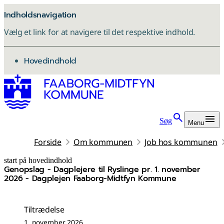
Indholdsnavigation
Vælg et link for at navigere til det respektive indhold.
gå til
Hovedindhold
Søg
Menu
Forside
Om kommunen
Job hos kommunen
start på hovedindhold
Genopslag - Dagplejere til Ryslinge pr. 1. november
senest opdateret 5. august 2026
2026 - Dagplejen Faaborg-Midtfyn Kommune
Tiltrædelse
1. november 2026