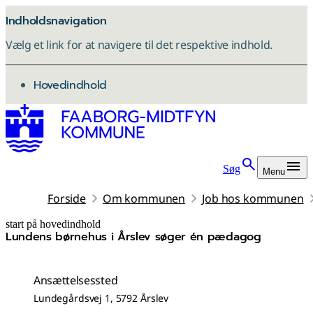
Indholdsnavigation
Vælg et link for at navigere til det respektive indhold.
gå til
Hovedindhold
Søg
Menu
Forside
Om kommunen
Job hos kommunen
start på hovedindhold
Lundens børnehus i Årslev søger én pædagog
senest opdateret 1. juli 2026
Ansættelsessted
Lundegårdsvej 1, 5792 Årslev