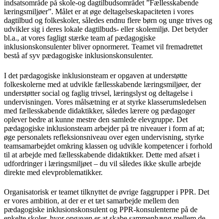
indsatsområde på skole-og dagtilbudsområdet ”Fællesskabende
læringsmiljøer”. Målet er at øge deltagelseskapaciteten i vores
dagtilbud og folkeskoler, således endnu flere børn og unge trives og
udvikler sig i deres lokale dagtilbuds- eller skolemiljø. Det betyder
bl.a., at vores fagligt stærke team af pædagogiske
inklusionskonsulenter bliver opnormeret. Teamet vil fremadrettet
bestå af syv pædagogiske inklusionskonsulenter.
I det pædagogiske inklusionsteam er opgaven at understøtte
folkeskolerne med at udvikle fællesskabende læringsmiljøer, der
understøtter social og faglig trivsel, læringslyst og deltagelse i
undervisningen. Vores målsætning er at styrke klasserumsledelsen
med fællesskabende didaktikker, således lærere og pædagoger
oplever bedre at kunne mestre den samlede elevgruppe. Det
pædagogiske inklusionsteam arbejder på tre niveauer i form af at;
øge personalets refleksionsniveau over egen undervisning, styrke
teamsamarbejdet omkring klassen og udvikle kompetencer i forhold
til at arbejde med fællesskabende didaktikker. Dette med afsæt i
udfordringer i læringsmiljøet – du vil således ikke skulle arbejde
direkte med elevproblematikker.
Organisatorisk er teamet tilknyttet de øvrige faggrupper i PPR. Det
er vores ambition, at der er et tæt samarbejde mellem den
pædagogiske inklusionskonsulent og PPR-konsulenterne på de
enkelte skoler, hvor opgaven er at skabe sammenhæng mellem de