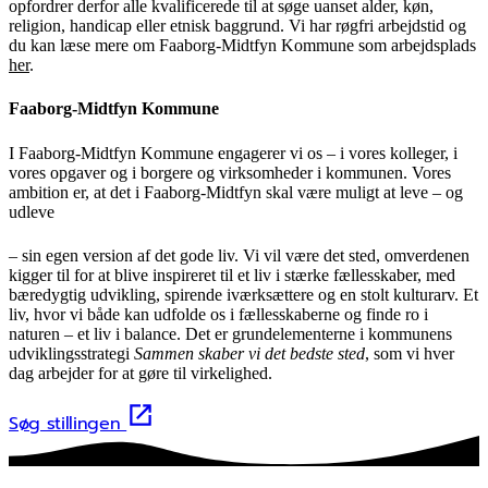
opfordrer derfor alle kvalificerede til at søge uanset alder, køn,
religion, handicap eller etnisk baggrund. Vi har røgfri arbejdstid og
du kan læse mere om Faaborg-Midtfyn Kommune som arbejdsplads
her
.
Faaborg-Midtfyn Kommune
I Faaborg-Midtfyn Kommune engagerer vi os – i vores kolleger, i
vores opgaver og i borgere og virksomheder i kommunen. Vores
ambition er, at det i Faaborg-Midtfyn skal være muligt at leve – og
udleve
– sin egen version af det gode liv. Vi vil være det sted, omverdenen
kigger til for at blive inspireret til et liv i stærke fællesskaber, med
bæredygtig udvikling, spirende iværksættere og en stolt kulturarv. Et
liv, hvor vi både kan udfolde os i fællesskaberne og finde ro i
naturen – et liv i balance. Det er grundelementerne i kommunens
udviklingsstrategi
Sammen skaber vi det bedste sted
, som vi hver
dag arbejder for at gøre til virkelighed.
Søg stillingen