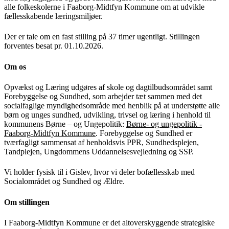
alle folkeskolerne i Faaborg-Midtfyn Kommune om at udvikle
fællesskabende læringsmiljøer.
Der er tale om en fast stilling på 37 timer ugentligt. Stillingen
forventes besat pr. 01.10.2026.
Om os
Opvækst og Læring udgøres af skole og dagtilbudsområdet samt
Forebyggelse og Sundhed, som arbejder tæt sammen med det
socialfaglige myndighedsområde med henblik på at understøtte alle
børn og unges sundhed, udvikling, trivsel og læring i henhold til
kommunens Børne – og Ungepolitik:
Børne- og ungepolitik -
Faaborg-Midtfyn Kommune
. Forebyggelse og Sundhed er
tværfagligt sammensat af henholdsvis PPR, Sundhedsplejen,
Tandplejen, Ungdommens Uddannelsesvejledning og SSP.
Vi holder fysisk til i Gislev, hvor vi deler bofællesskab med
Socialområdet og Sundhed og Ældre.
Om stillingen
I Faaborg-Midtfyn Kommune er det altoverskyggende strategiske