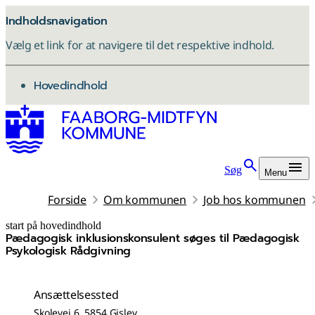
Indholdsnavigation
Vælg et link for at navigere til det respektive indhold.
gå til
Hovedindhold
Søg
Menu
Forside
Om kommunen
Job hos kommunen
start på hovedindhold
Pædagogisk inklusionskonsulent søges til Pædagogisk
senest opdateret 2. juli 2026
Psykologisk Rådgivning
Ansættelsessted
Skolevej 6, 5854 Gislev