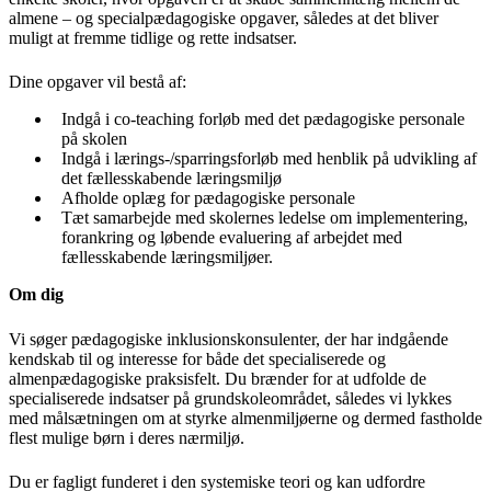
almene – og specialpædagogiske opgaver, således at det bliver
muligt at fremme tidlige og rette indsatser.
Dine opgaver vil bestå af:
Indgå i co-teaching forløb med det pædagogiske personale
på skolen
Indgå i lærings-/sparringsforløb med henblik på udvikling af
det fællesskabende læringsmiljø
Afholde oplæg for pædagogiske personale
Tæt samarbejde med skolernes ledelse om implementering,
forankring og løbende evaluering af arbejdet med
fællesskabende læringsmiljøer.
Om dig
Vi søger pædagogiske inklusionskonsulenter, der har indgående
kendskab til og interesse for både det specialiserede og
almenpædagogiske praksisfelt. Du brænder for at udfolde de
specialiserede indsatser på grundskoleområdet, således vi lykkes
med målsætningen om at styrke almenmiljøerne og dermed fastholde
flest mulige børn i deres nærmiljø.
Du er fagligt funderet i den systemiske teori og kan udfordre