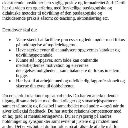
eksisterende positioner i en saglig, positiv og fremadrettet ånd. Dertil
har du viden om og erfaring med forskellige pædagogiske og
didaktiske metoder til udvikling af den pædagogiske og
inkluderende praksis såsom; co-teaching, aktionslæring etc.
Derudover skal du:
Være stærk i at facilitere processer og lede møder med fokus
på inddragelse af mødedeltagerne.
Have stærke evner til at analysere opgavernes karakter og
udviklingspotentiale.
Kunne stå i opgaver, som både kan omhandle
medarbejdernes motivation og elevernes
deltagelsesmuligheder – samt balancere dit fokus imellem
begge.
Har lyst til at arbejde med og udvikle dig fagprofessionelt og
skærpe din evne til dobbeltrettet
Du er stærk i relationer og samarbejde
.
Du har en anerkendende
tilgang til samarbejdet med dine kolleger og samarbejdspartnere
samt er tålmodig og fleksibel i samarbejdet med andre – også når du
giver kollegial feedback. Du har stærke relationskompetencer med
en høj grad af mentaliseringsevne. Du er nysgerrig på andres
holdninger og synspunkter samt evner at justere dig i mødet med
andre. Det er vigtigt, at du har fokus på at følge de aftalte mål for