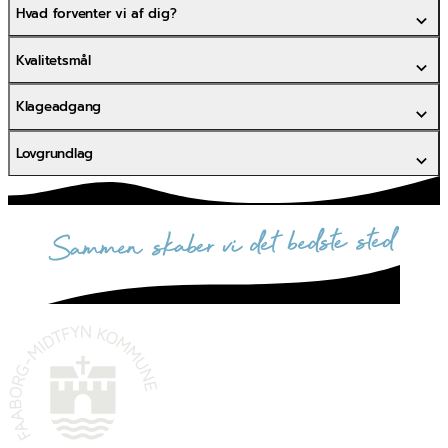
Hvad forventer vi af dig?
Kvalitetsmål
Klageadgang
Lovgrundlag
sammen skaber vi det bedste sted