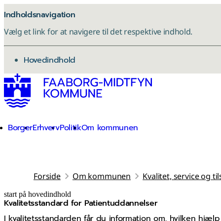
Indholdsnavigation
Vælg et link for at navigere til det respektive indhold.
gå til
Hovedindhold
Borger
Erhverv
Politik
Om kommunen
Forside
Om kommunen
Kvalitet, service og ti
start på hovedindhold
Kvalitetsstandard for Patientuddannelser
senest opdateret 12. marts 2026
I kvalitetsstandarden får du information om, hvilken hjæ