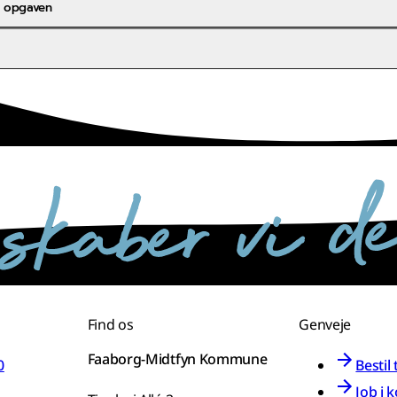
r opgaven
Find os
Genveje
Faaborg-Midtfyn Kommune
0
Bestil
Job i