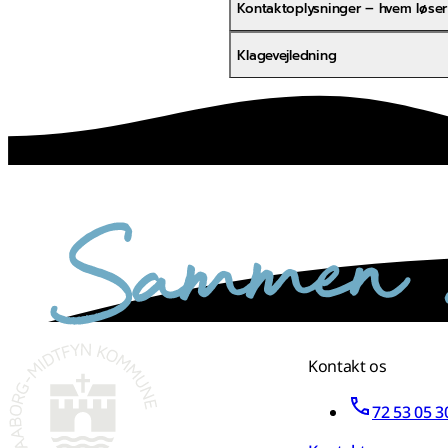
Kontaktoplysninger – hvem løse
Klagevejledning
sammen skaber vi det bedste sted
Kontakt os
72 53 05 3