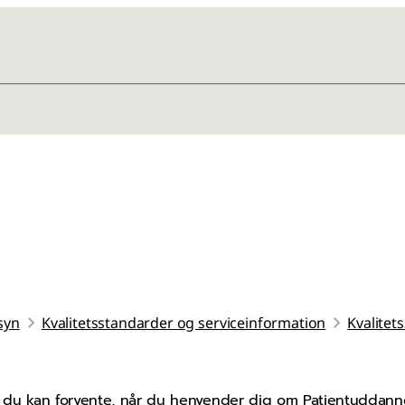
lsyn
Kvalitetsstandarder og serviceinformation
Kvalitet
lp du kan forvente, når du henvender dig om Patientuddanne