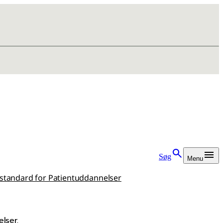
Søg
Menu
sstandard for Patientuddannelser
lser.