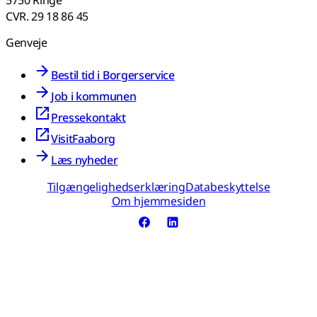
5750 Ringe
CVR. 29 18 86 45
Genveje
Bestil tid i Borgerservice
Job i kommunen
Pressekontakt
VisitFaaborg
Læs nyheder
Tilgængelighedserklæring
Databeskyttelse
Om hjemmesiden