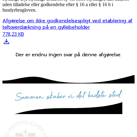
uden tilladelse eller godkendelse efter § 16 a eller § 16 b i
husdyrbrugloven.
Afgørelse om ikke godkendelsespligt ved etablering af
teltoverdækning på en gyllebeholder
778,23 KB
Der er endnu ingen svar på denne afgørelse.
sammen skaber vi det bedste sted