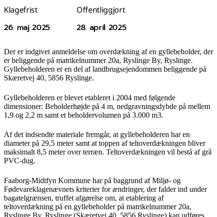
Klagefrist
Offentliggjort
26. maj 2025
28. april 2025
Der er indgivet anmeldelse om overdækning af en gyllebeholder, der
er beliggende på matrikelnummer 20a, Ryslinge By, Ryslinge.
Gyllebeholderen er en del af landbrugsejendommen beliggende på
Skæretvej 40, 5856 Ryslinge.
Gyllebeholderen er blevet etableret i 2004 med følgende
dimensioner: Beholderhøjde på 4 m, nedgravningsdybde på mellem
1,9 og 2,2 m samt et beholdervolumen på 3.000 m3.
Af det indsendte materiale fremgår, at gyllebeholderen har en
diameter på 29,5 meter samt at toppen af teltoverdækningen bliver
maksimalt 8,5 meter over terræn. Teltoverdækningen vil bestå af grå
PVC-dug.
Faaborg-Midtfyn Kommune har på baggrund af Miljø- og
Fødevareklagenævnets kriterier for ændringer, der falder ind under
bagatelgrænsen, truffet afgørelse om, at etablering af
teltoverdækning på en gyllebeholder på matrikelnummer 20a,
Ryslinge By, Ryslinge (Skæretvej 40, 5856 Ryslinge) kan udføres