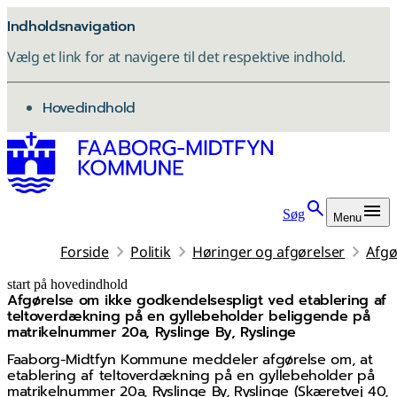
Indholdsnavigation
Vælg et link for at navigere til det respektive indhold.
gå til
Hovedindhold
Søg
Menu
Forside
Politik
Høringer og afgørelser
Afgø
start på hovedindhold
Afgørelse om ikke godkendelsespligt ved etablering af
senest opdateret 5. december 2025
teltoverdækning på en gyllebeholder beliggende på
matrikelnummer 20a, Ryslinge By, Ryslinge
Faaborg-Midtfyn Kommune meddeler afgørelse om, at
etablering af teltoverdækning på en gyllebeholder på
matrikelnummer 20a, Ryslinge By, Ryslinge (Skæretvej 40,