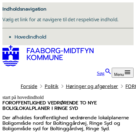
Indholdsnavigation
Vælg et link for at navigere til det respektive indhold.
gå til
Hovedindhold
Søg
Menu
Forside
Politik
Høringer og afgørelser
FOR
start på hovedindhold
FOROFFENTLIGHED VEDRØRENDE TO NYE
senest opdateret 29. april 2026
BOLIGLOKALPLANER I RINGE SYD
Der afholdes foroffentlighed vedrørende lokalplanerne
Boligområde nord for Boltinggårdvej, Ringe Syd og
Boligområde syd for Boltinggårdvej, Ringe Syd.