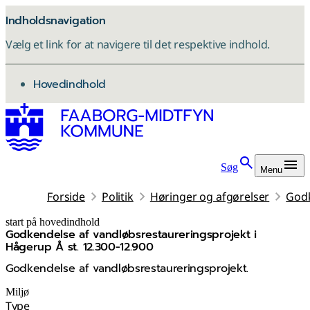
Indholdsnavigation
Vælg et link for at navigere til det respektive indhold.
gå til
Hovedindhold
Søg
Menu
Forside
Politik
Høringer og afgørelser
Godk
start på hovedindhold
Godkendelse af vandløbsrestaureringsprojekt i
senest opdateret 1. juli 2026
Hågerup Å st. 12.300-12.900
Godkendelse af vandløbsrestaureringsprojekt.
Miljø
Type