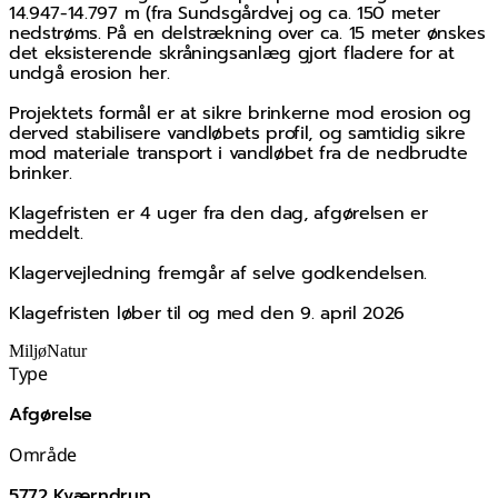
14.947-14.797 m (fra Sundsgårdvej og ca. 150 meter
nedstrøms. På en delstrækning over ca. 15 meter ønskes
det eksisterende skråningsanlæg gjort fladere for at
undgå erosion her.
Projektets formål er at sikre brinkerne mod erosion og
derved stabilisere vandløbets profil, og samtidig sikre
mod materiale transport i vandløbet fra de nedbrudte
brinker.
Klagefristen er 4 uger fra den dag, afgørelsen er
meddelt.
Klagervejledning fremgår af selve godkendelsen.
Klagefristen løber til og med den 9. april 2026
Miljø
Natur
Type
Afgørelse
Område
5772 Kværndrup