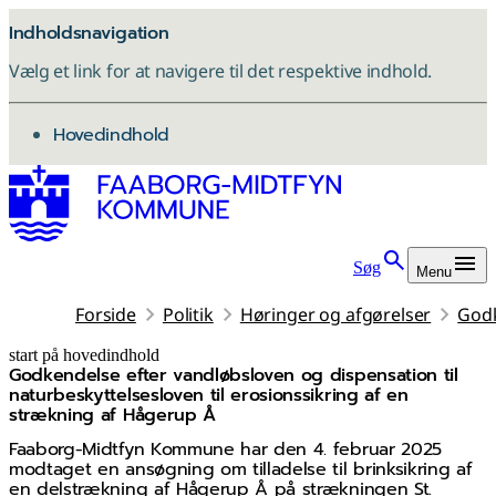
Indholdsnavigation
Vælg et link for at navigere til det respektive indhold.
gå til
Hovedindhold
Søg
Menu
Forside
Politik
Høringer og afgørelser
Godk
start på hovedindhold
Godkendelse efter vandløbsloven og dispensation til
senest opdateret 12. marts 2026
naturbeskyttelsesloven til erosionssikring af en
strækning af Hågerup Å
Faaborg-Midtfyn Kommune har den 4. februar 2025
modtaget en ansøgning om tilladelse til brinksikring af
en delstrækning af Hågerup Å på strækningen St.