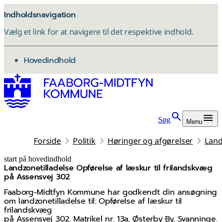
Indholdsnavigation
Vælg et link for at navigere til det respektive indhold.
gå til
Hovedindhold
Søg
Menu
Forside
Politik
Høringer og afgørelser
Land
start på hovedindhold
Landzonetilladelse Opførelse af læskur til frilandskvæg
senest opdateret 3. marts 2026
på Assensvej 302
Faaborg-Midtfyn Kommune har godkendt din ansøgning
om landzonetilladelse til: Opførelse af læskur til
frilandskvæg
på Assensvej 302. Matrikel nr. 13a, Østerby By, Svanninge.