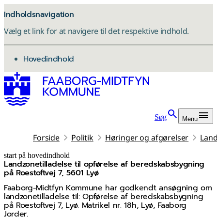
Indholdsnavigation
Vælg et link for at navigere til det respektive indhold.
gå til
Hovedindhold
Søg
Menu
Forside
Politik
Høringer og afgørelser
Land
start på hovedindhold
Landzonetilladelse til opførelse af beredskabsbygning
senest opdateret 25. juni 2026
på Roestoftvej 7, 5601 Lyø
Faaborg-Midtfyn Kommune har godkendt ansøgning om
landzonetilladelse til: Opførelse af beredskabsbygning
på Roestoftvej 7, Lyø. Matrikel nr. 18h, Lyø, Faaborg
Jorder.