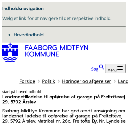
Indholdsnavigation
Vælg et link for at navigere til det respektive indhold.
gå til
Hovedindhold
Søg
Menu
Forside
Politik
Høringer og afgørelser
Land
start på hovedindhold
Landzonetilladelse til opførelse af garage på Freltoftevej
senest opdateret 25. juni 2026
29, 5792 Årslev
Faaborg-Midtfyn Kommune har godkendt ansøgning om
landzonetilladelse til opførelse af garage på Freltoftevej
29, 5792 Årslev, Matrikel nr. 26c, Freltofte By, Nr. Lyndelse