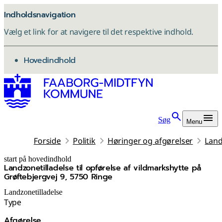
Indholdsnavigation
Vælg et link for at navigere til det respektive indhold.
gå til
Hovedindhold
Søg
Menu
Forside
Politik
Høringer og afgørelser
Land
start på hovedindhold
Landzonetilladelse til opførelse af vildmarkshytte på
senest opdateret 3. december 2025
Grøftebjergvej 9, 5750 Ringe
Landzonetilladelse
Type
Afgørelse