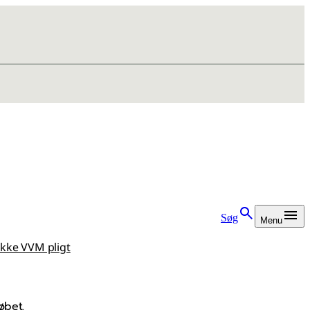
Søg
Menu
ikke VVM pligt
øbet.