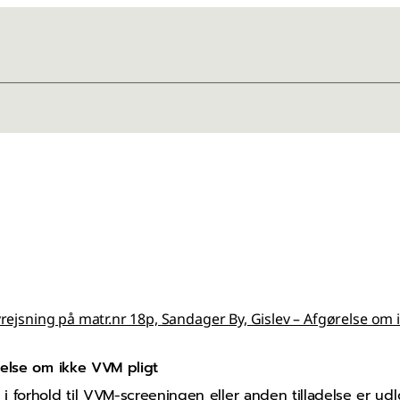
rejsning på matr.nr 18p, Sandager By, Gislev – Afgørelse om 
relse om ikke VVM pligt
 forhold til VVM-screeningen eller anden tilladelse er udl