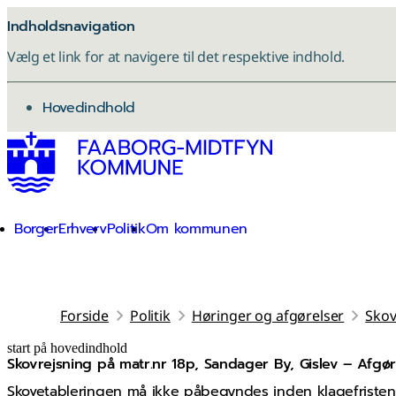
Indholdsnavigation
Vælg et link for at navigere til det respektive indhold.
gå til
Hovedindhold
Borger
Erhverv
Politik
Om kommunen
Forside
Politik
Høringer og afgørelser
Skov
start på hovedindhold
Skovrejsning på matr.nr 18p, Sandager By, Gislev – Afgø
senest opdateret 22. januar 2026
Skovetableringen må ikke påbegyndes inden klagefristen i