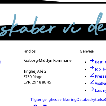
Find os
Genveje
Faaborg-Midtfyn Kommune
0
Bestil
Job i
Tinghøj Allé 2
Press
5750 Ringe
CVR. 29 18 86 45
VisitF
Læs n
Tilgængelighedserklæring
Databeskyttelse