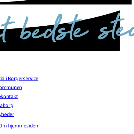
 tid i Borgerservice
 kommunen
ekontakt
aaborg
yheder
Om hjemmesiden