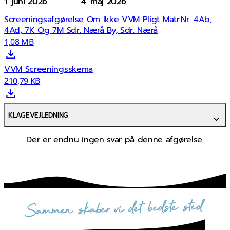
1. juni 2026
4. maj 2026
Screeningsafgørelse Om Ikke VVM Pligt Matr.Nr. 4Ab,
4Ad, 7K Og 7M Sdr. Nærå By, Sdr. Nærå
1,08 MB
VVM Screeningsskema
210,79 KB
KLAGEVEJLEDNING
Der er endnu ingen svar på denne afgørelse.
sammen skaber vi det bedste sted