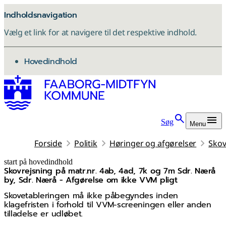
Indholdsnavigation
Vælg et link for at navigere til det respektive indhold.
gå til
Hovedindhold
Søg
Menu
Forside
Politik
Høringer og afgørelser
Skov
start på hovedindhold
Skovrejsning på matr.nr. 4ab, 4ad, 7k og 7m Sdr. Nærå
senest opdateret 4. maj 2026
by, Sdr. Nærå - Afgørelse om ikke VVM pligt
Skovetableringen må ikke påbegyndes inden
klagefristen i forhold til VVM-screeningen eller anden
tilladelse er udløbet.