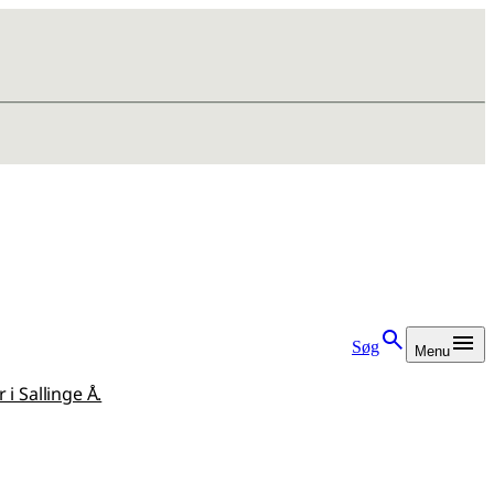
Søg
Menu
i Sallinge Å.