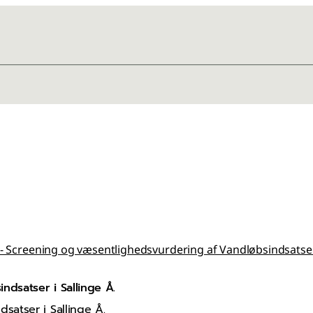
 Screening og væsentlighedsvurdering af Vandløbsindsatser 
dsatser i Sallinge Å.
atser i Sallinge Å.