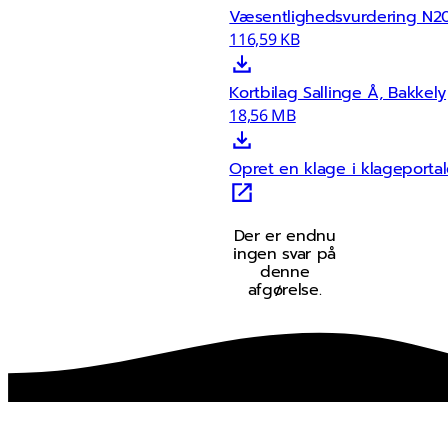
Væsentlighedsvurdering N20
116,59 KB
Kortbilag Sallinge Å, Bakkely
18,56 MB
Opret en klage i klageporta
Der er endnu
ingen svar på
denne
afgørelse.
sammen skaber vi det bedste sted