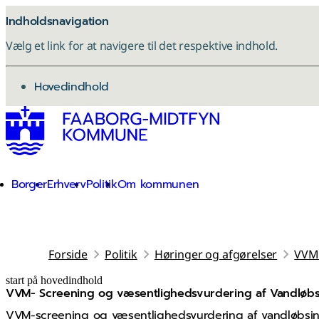
Indholdsnavigation
Vælg et link for at navigere til det respektive indhold.
gå til
Hovedindhold
Borger
Erhverv
Politik
Om kommunen
Forside
Politik
Høringer og afgørelser
VVM-
start på hovedindhold
VVM- Screening og væsentlighedsvurdering af Vandløbsin
senest opdateret 2. juli 2026
VVM-screening og væsentlighedsvurdering af vandløbsinds