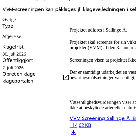
VVM-screeningen kan påklages jf. klagevejledningen i selve
Øvrige
Type
Projektet udføres i Sallinge Å.
Afgørelse
Projektet skal screenes for sin vir
Klagefrist
projekter (VVM) af den 3. januar 2
30. juli 2026
Offentliggjort
Screeningen viser, at projektet ikk
2. juli 2026
Der er samtidigt udarbejdet en væ
Opret en klage i
bevaringsmålsætninger væsentligt
klageportalen
Væsentlighedsvurderingen viser at
ikke at beskyttede arter eller natur
VVM Screening Sallinge Å, B
114,62 KB