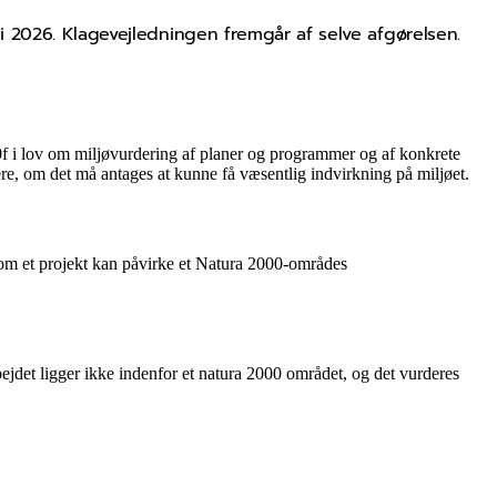
li 2026. Klagevejledningen fremgår af selve afgørelsen.
 10f i lov om miljøvurdering af planer og programmer og af konkrete
re, om det må antages at kunne få væsentlig indvirkning på miljøet.
 om et projekt kan påvirke et Natura 2000-områdes
jdet ligger ikke indenfor et natura 2000 området, og det vurderes