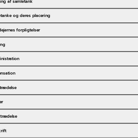
ing af samletank
etanke og deres placering
dejernes forpligtelser
ing
inistration
pensation
rtrædelse
er
fttrædelse
rift