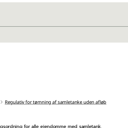
Regulativ for tømning af samletanke uden afløb
ngsordning for alle ejendomme med samletank.