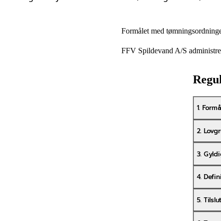
Formålet med tømningsordningen 
FFV Spildevand A/S administrere
Regul
1. Formå
2. Lovg
3. Gyl
4. Defin
5. Tilsl