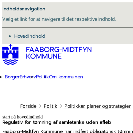
Indholdsnavigation
Vælg et link for at navigere til det respektive indhold.
gå til
Hovedindhold
Borger
Erhverv
Politik
Om kommunen
Forside
Politik
Politikker, planer og strategier
start på hovedindhold
Regulativ for tømning af samletanke uden afløb
senest opdateret 8. januar 2026
Faaborg-Midtfyn Kommune har indført obligatorisk tømni