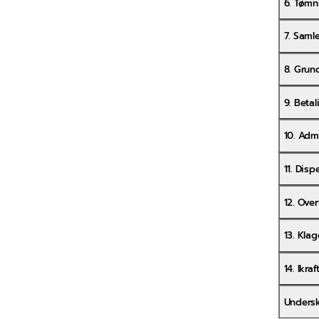
6. Tømn
7. Saml
8. Grun
9. Betal
10. Adm
11. Dis
12. Ove
13. Klag
14. Ikra
Undersk