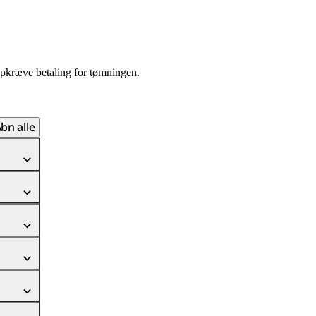
 opkræve betaling for tømningen.
bn alle