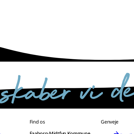
Find os
Genveje
Faaborg-Midtfyn Kommune