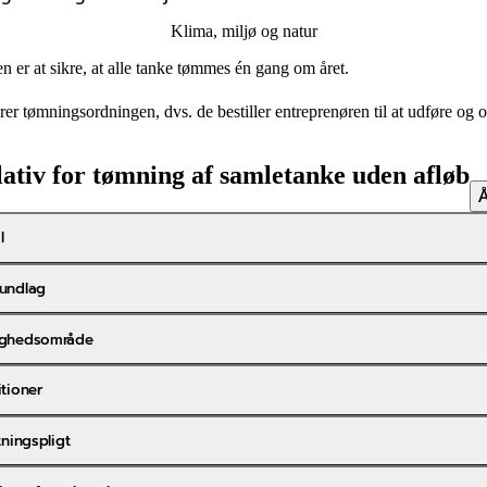
Klima, miljø og natur
er at sikre, at alle tanke tømmes én gang om året.
r tømningsordningen, dvs. de bestiller entreprenøren til at udføre og
ativ for tømning af samletanke uden afløb
Å
l
rundlag
dighedsområde
itioner
utningspligt