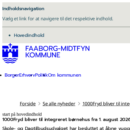
Indholdsnavigation
Vælg et link for at navigere til det respektive indhold.
gå til
Hovedindhold
Borger
Erhverv
Politik
Om kommunen
Forside
Se alle nyheder
1000Fryd bliver til in
start på hovedindhold
1000Fryd bliver til integreret børnehus fra 1. august 202
senest opdateret 13. maj 2026
Skole- og Dagtilbudsudvalget har besluttet at åbne vugge