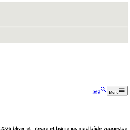
Søg
Menu
ust 2026 bliver et integreret børnehus med både vuggestue