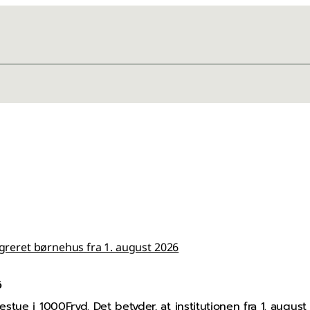
tegreret børnehus fra 1. august 2026
6
stue i 1000Fryd. Det betyder, at institutionen fra 1. aug