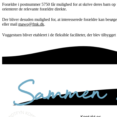
Forældre i postnummer 5750 får mulighed for at skrive deres barn op t
orienterer de relevante forældre direkte.
Der bliver desuden mulighed for, at interesserede forældre kan besøg
eller mail
mawo@fmk.dk
.
Vuggestuen bliver etableret i de fleksible faciliteter, der blev tilbyg
sammen skaber vi det bedste sted
Kontakt os