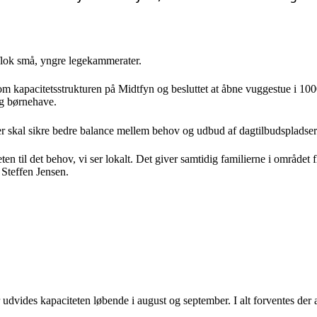
flok små, yngre legekammerater.
kapacitetsstrukturen på Midtfyn og besluttet at åbne vuggestue i 1000F
og børnehave.
er skal sikre bedre balance mellem behov og udbud af dagtilbudspladser
ten til det behov, vi ser lokalt. Det giver samtidig familierne i områ
Steffen Jensen.
udvides kapaciteten løbende i august og september. I alt forventes der 