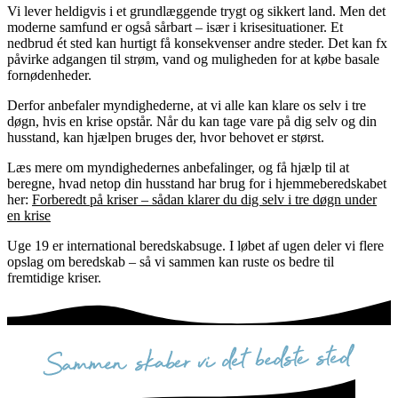
Vi lever heldigvis i et grundlæggende trygt og sikkert land. Men det
moderne samfund er også sårbart – især i krisesituationer. Et
nedbrud ét sted kan hurtigt få konsekvenser andre steder. Det kan fx
påvirke adgangen til strøm, vand og muligheden for at købe basale
fornødenheder.
Derfor anbefaler myndighederne, at vi alle kan klare os selv i tre
døgn, hvis en krise opstår. Når du kan tage vare på dig selv og din
husstand, kan hjælpen bruges der, hvor behovet er størst.
Læs mere om myndighedernes anbefalinger, og få hjælp til at
beregne, hvad netop din husstand har brug for i hjemmeberedskabet
her:
Forberedt på kriser – sådan klarer du dig selv i tre døgn under
en krise
Uge 19 er international beredskabsuge. I løbet af ugen deler vi flere
opslag om beredskab – så vi sammen kan ruste os bedre til
fremtidige kriser.
sammen skaber vi det bedste sted