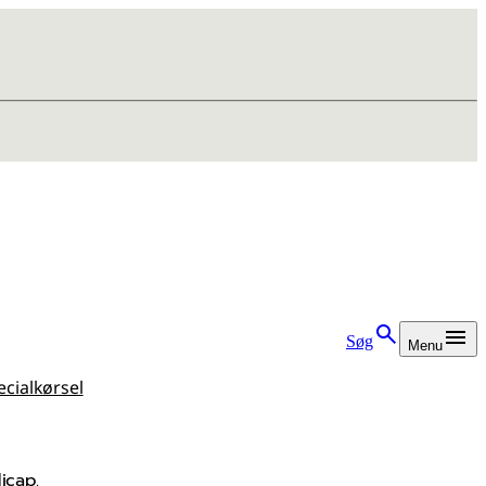
Søg
Menu
cialkørsel
icap.