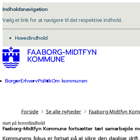
Indholdsnavigation
Vælg et link for at navigere til det respektive indhold.
gå til
Hovedindhold
Borger
Erhverv
Politik
Om kommunen
Forside
Se alle nyheder
Faaborg-Midtfyn Komm
start på hovedindhold
Faaborg-Midtfyn Kommune fortsætter tæt samarbejde med
senest opdateret 18. maj 2026
Kommunens fokus er fortsat på at sikre den daglige drift