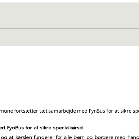
une fortsætter tæt samarbejde med FynBus for at sikre spe
 FynBus for at sikre specialkørsel
, og at kørslen fungerer for alle børn og borgere med hand