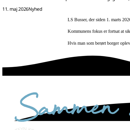
11. maj 2026
Nyhed
LS Busser, der siden 1. marts 2026 
Kommunens fokus er fortsat at sikr
Hvis man som berørt borger opleve
sammen skaber vi det bedste sted