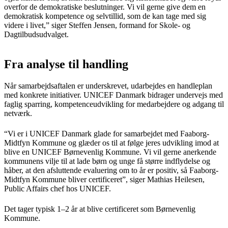
overfor de demokratiske beslutninger. Vi vil gerne give dem en
demokratisk kompetence og selvtillid, som de kan tage med sig
videre i livet,” siger Steffen Jensen, formand for Skole- og
Dagtilbudsudvalget.
Fra analyse til handling
Når samarbejdsaftalen er underskrevet, udarbejdes en handleplan
med konkrete initiativer. UNICEF Danmark bidrager undervejs med
faglig sparring, kompetenceudvikling for medarbejdere og adgang til
netværk.
“Vi er i UNICEF Danmark glade for samarbejdet med Faaborg-
Midtfyn Kommune og glæder os til at følge jeres udvikling imod at
blive en UNICEF Børnevenlig Kommune. Vi vil gerne anerkende
kommunens vilje til at lade børn og unge få større indflydelse og
håber, at den afsluttende evaluering om to år er positiv, så Faaborg-
Midtfyn Kommune bliver certificeret”, siger Mathias Heilesen,
Public Affairs chef hos UNICEF.
Det tager typisk 1–2 år at blive certificeret som Børnevenlig
Kommune.