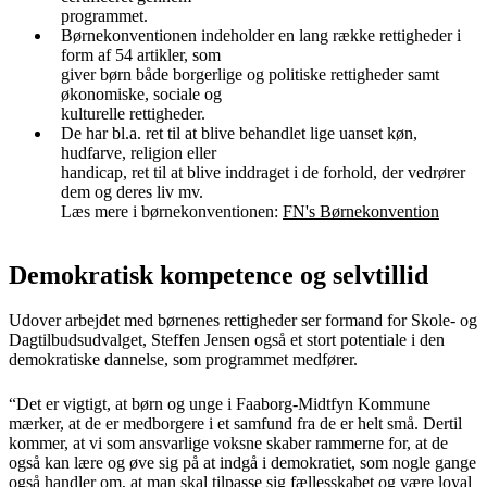
programmet.
Børnekonventionen indeholder en lang række rettigheder i
form af 54 artikler, som
giver børn både borgerlige og politiske rettigheder samt
økonomiske, sociale og
kulturelle rettigheder.
De har bl.a. ret til at blive behandlet lige uanset køn,
hudfarve, religion eller
handicap, ret til at blive inddraget i de forhold, der vedrører
dem og deres liv mv.
Læs mere i børnekonventionen:
FN's Børnekonvention
Demokratisk kompetence og selvtillid
Udover arbejdet med børnenes rettigheder ser formand for Skole- og
Dagtilbudsudvalget, Steffen Jensen også et stort potentiale i den
demokratiske dannelse, som programmet medfører.
“Det er vigtigt, at børn og unge i Faaborg-Midtfyn Kommune
mærker, at de er medborgere i et samfund fra de er helt små. Dertil
kommer, at vi som ansvarlige voksne skaber rammerne for, at de
også kan lære og øve sig på at indgå i demokratiet, som nogle gange
også handler om, at man skal tilpasse sig fællesskabet og være loyal