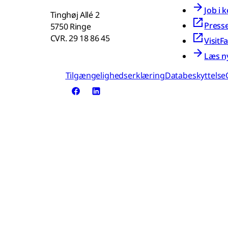
Job i
Tinghøj Allé 2
Press
5750 Ringe
CVR. 29 18 86 45
VisitF
Læs n
Tilgængelighedserklæring
Databeskyttelse