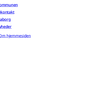
 kommunen
ekontakt
aaborg
yheder
Om hjemmesiden