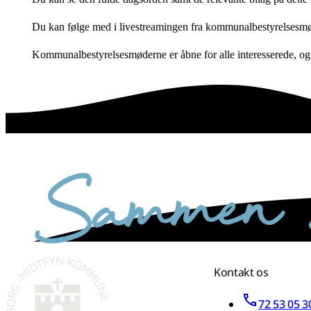
Du kan følge med i livestreamingen fra kommunalbestyrelsesmø
Kommunalbestyrelsesmøderne er åbne for alle interesserede, og de
sammen skaber vi det bedste sted
Kontakt os
72 53 05 3