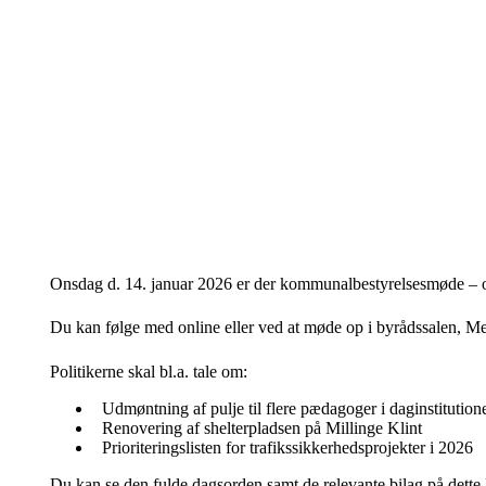
Onsdag d. 14. januar 2026 er der kommunalbestyrelsesmøde – og
Du kan følge med online eller ved at møde op i byrådssalen, M
Politikerne skal bl.a. tale om:
Udmøntning af pulje til flere pædagoger i daginstitution
Renovering af shelterpladsen på Millinge Klint
Prioriteringslisten for trafikssikkerhedsprojekter i 2026
Du kan se den fulde dagsorden samt de relevante bilag på dette 