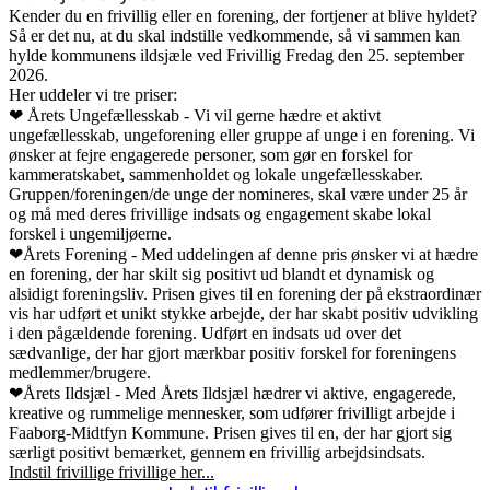
Kender du en frivillig eller en forening, der fortjener at blive hyldet?
Så er det nu, at du skal indstille vedkommende, så vi sammen kan
hylde kommunens ildsjæle ved Frivillig Fredag den 25. september
2026.
Her uddeler vi tre priser:
❤ Årets Ungefællesskab -
Vi vil gerne hædre et aktivt
ungefællesskab, ungeforening eller gruppe af unge i en forening. Vi
ønsker at fejre engagerede personer, som gør en forskel for
kammeratskabet, sammenholdet og lokale ungefællesskaber.
Gruppen/foreningen/de unge der nomineres, skal være under 25 år
og må med deres frivillige indsats og engagement skabe lokal
forskel i ungemiljøerne.
❤Årets Forening -
Med uddelingen af denne pris ønsker vi at hædre
en forening, der har skilt sig positivt ud blandt et dynamisk og
alsidigt foreningsliv. Prisen gives til en forening der på ekstraordinær
vis har udført et unikt stykke arbejde, der har skabt positiv udvikling
i den pågældende forening. Udført en indsats ud over det
sædvanlige, der har gjort mærkbar positiv forskel for foreningens
medlemmer/brugere.
❤Årets Ildsjæl -
Med Årets Ildsjæl hædrer vi aktive, engagerede,
kreative og rummelige mennesker, som udfører frivilligt arbejde i
Faaborg-Midtfyn Kommune. Prisen gives til en, der har gjort sig
særligt positivt bemærket, gennem en frivillig arbejdsindsats.
Indstil frivillige frivillige her...