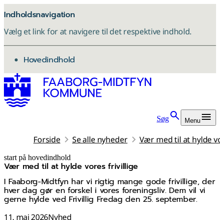
Indholdsnavigation
Vælg et link for at navigere til det respektive indhold.
gå til
Hovedindhold
Søg
Menu
Forside
Se alle nyheder
Vær med til at hylde vo
start på hovedindhold
Vær med til at hylde vores frivillige
senest opdateret 11. maj 2026
I Faaborg-Midtfyn har vi rigtig mange gode frivillige, der
hver dag gør en forskel i vores foreningsliv. Dem vil vi
gerne hylde ved Frivillig Fredag den 25. september.
11. maj 2026
Nyhed