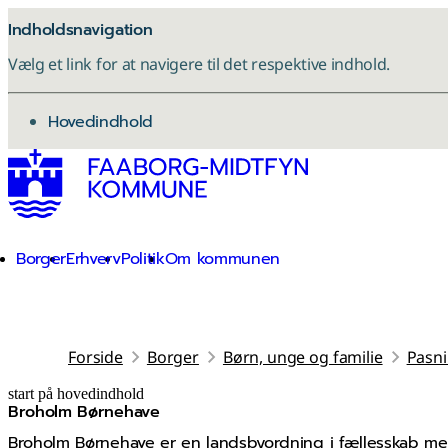
Indholdsnavigation
Vælg et link for at navigere til det respektive indhold.
gå til
Hovedindhold
Borger
Erhverv
Politik
Om kommunen
Forside
Borger
Børn, unge og familie
Pasni
start på hovedindhold
Broholm Børnehave
senest opdateret 22. maj 2026
Broholm Børnehave er en landsbyordning i fællesskab med