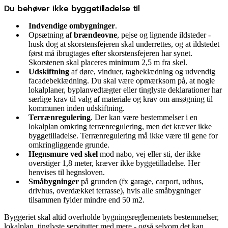
Du behøver ikke byggetilladelse til
Indvendige ombygninger
.
Opsætning af
brændeovne
, pejse og lignende ildsteder -
husk dog at skorstensfejeren skal underrettes, og at ildstedet
først må ibrugtages efter skorstensfejeren har synet.
Skorstenen skal placeres minimum 2,5 m fra skel.
Udskiftning
af døre, vinduer, tagbeklædning og udvendig
facadebeklædning. Du skal være opmærksom på, at nogle
lokalplaner, byplanvedtægter eller tinglyste deklarationer har
særlige krav til valg af materiale og krav om ansøgning til
kommunen inden udskiftning.
Terrænregulering
. Der kan være bestemmelser i en
lokalplan omkring terrænregulering, men det kræver ikke
byggetilladelse. Terrænregulering må ikke være til gene for
omkringliggende grunde.
Hegnsmure ved skel
mod nabo, vej eller sti, der ikke
overstiger 1,8 meter, kræver ikke byggetilladelse. Her
henvises til hegnsloven.
Småbygninger
på grunden (fx garage, carport, udhus,
drivhus, overdækket terrasse), hvis alle småbygninger
tilsammen fylder mindre end 50 m2.
Byggeriet skal altid overholde bygningsreglementets bestemmelser,
lokalplan, tinglyste servitutter med mere - også selvom det kan