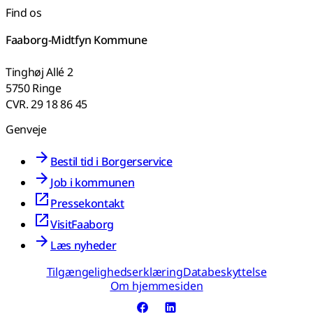
Find os
Faaborg-Midtfyn Kommune
Tinghøj Allé 2
5750 Ringe
CVR. 29 18 86 45
Genveje
Bestil tid i Borgerservice
Job i kommunen
Pressekontakt
VisitFaaborg
Læs nyheder
Tilgængelighedserklæring
Databeskyttelse
Om hjemmesiden