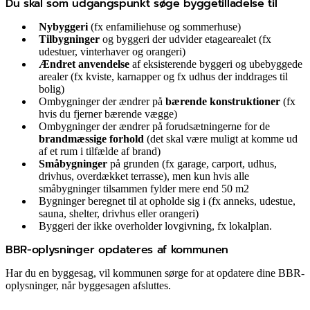
Du skal som udgangspunkt søge byggetilladelse til
Nybyggeri
(fx enfamiliehuse og sommerhuse)
Tilbygninger
og byggeri der udvider etagearealet (fx
udestuer, vinterhaver og orangeri)
Ændret anvendelse
af eksisterende byggeri og ubebyggede
arealer (fx kviste, karnapper og fx udhus der inddrages til
bolig)
Ombygninger der ændrer på
bærende konstruktioner
(fx
hvis du fjerner bærende vægge)
Ombygninger der ændrer på forudsætningerne for de
brandmæssige forhold
(det skal være muligt at komme ud
af et rum i tilfælde af brand)
Småbygninger
på grunden (fx garage, carport, udhus,
drivhus, overdækket terrasse), men kun hvis alle
småbygninger tilsammen fylder mere end 50 m2
Bygninger beregnet til at opholde sig i (fx anneks, udestue,
sauna, shelter, drivhus eller orangeri)
Byggeri der ikke overholder lovgivning, fx lokalplan.
BBR-oplysninger opdateres af kommunen
Har du en byggesag, vil kommunen sørge for at opdatere dine BBR-
oplysninger, når byggesagen afsluttes.