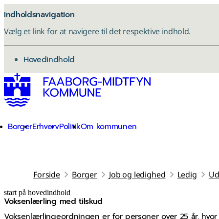
Indholdsnavigation
Vælg et link for at navigere til det respektive indhold.
gå til
Hovedindhold
Borger
Erhverv
Politik
Om kommunen
Forside
Borger
Job og ledighed
Ledig
Ud
start på hovedindhold
Voksenlærling med tilskud
senest opdateret 13. januar 2026
Voksenlærlingeordningen er for personer over 25 år, hvor 