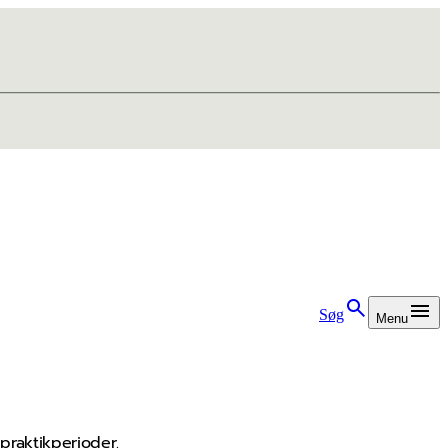
Søg
Menu
praktikperioder.