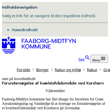
Indholdsnavigation
Vælg et link for at navigere til det respektive indhold.
gå til
Hovedindhold
Søg
Menu
Forside
Borger
Natur og miljø
Natur
Grø
start på hovedindhold
Forundersøgelse af kvælstofvådområde ved Korshavn
senest opdateret 30. marts 2026
Vådområder
Faaborg-Midtfyn kommune har fået tilsagn fra Styrelsen for Grøn
Arealomlægning og Vandmiljø til at foretage en forundersøgelse af
et kvælstofvådområde ved Korshavn på Avernakø.