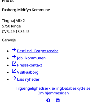
Find os
Faaborg-Midtfyn Kommune
Tinghøj Allé 2
5750 Ringe
CVR. 29 18 86 45
Genveje
Bestil tid i Borgerservice
Job i kommunen
Pressekontakt
VisitFaaborg
Læs nyheder
Tilgængelighedserklæring
Databeskyttelse
Om hjemmesiden