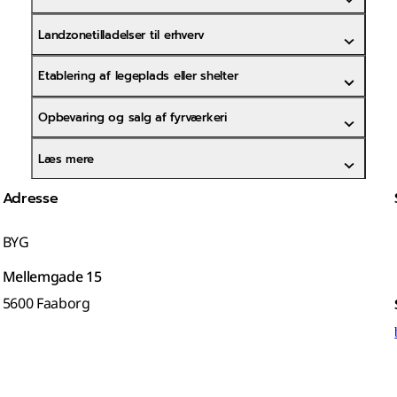
Landzonetilladelser til erhverv
Etablering af legeplads eller shelter
Opbevaring og salg af fyrværkeri
Læs mere
Adresse
BYG
Mellemgade 15
5600 Faaborg