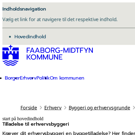
Indholdsnavigation
Vælg et link for at navigere til det respektive indhold.
gå til
Hovedindhold
Borger
Erhverv
Politik
Om kommunen
Forside
Erhverv
Byggeri og erhvervsgrunde
start på hovedindhold
Tilladelse til erhvervsbyggeri
senest opdateret 26. januar 2026
Kræver dit erhvervsbyggeri en byggetilladelse? Her finder