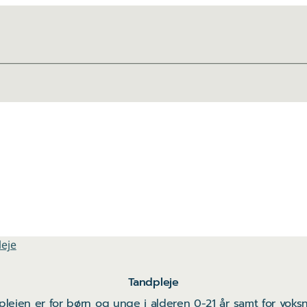
eje
Tandpleje
senest opdateret 9. juli 2026
plejen er for børn og unge i alderen 0-21 år samt for voks