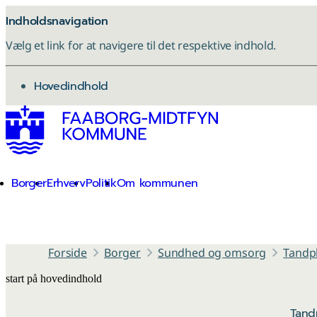
Indholdsnavigation
Vælg et link for at navigere til det respektive indhold.
gå til
Hovedindhold
Borger
Erhverv
Politik
Om kommunen
Forside
Borger
Sundhed og omsorg
Tandpl
start på hovedindhold
Tand