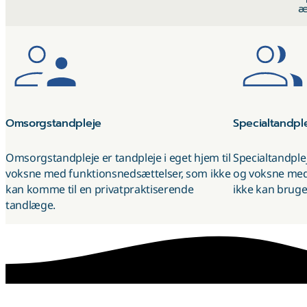
æ
Omsorgs­tandpleje
Special­tandpl
Omsorgstandpleje er tandpleje i eget hjem til
Specialtandplej
voksne med funktionsnedsættelser, som ikke
og voksne med
kan komme til en privatpraktiserende
ikke kan bruge
tandlæge.
sammen skaber vi det bedste sted