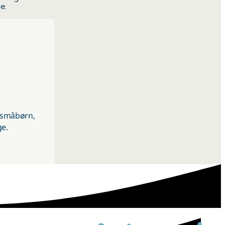
e.
r småbørn,
ge.