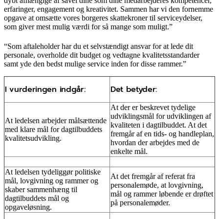
dybt afhængige af såvel dine som dine medarbejderes kompetencer,
erfaringer, engagement og kreativitet. Sammen har vi den fornemme
opgave at omsætte vores borgeres skattekroner til serviceydelser,
som giver mest mulig værdi for så mange som muligt.”
“Som aftaleholder har du et selvstændigt ansvar for at lede dit
personale, overholde dit budget og vedtagne kvalitetsstandarder
samt yde den bedst mulige service inden for disse rammer.”
I vurderingen indgår:
Det betyder:
At der er beskrevet tydelige
udviklingsmål for udviklingen af
At ledelsen arbejder målsættende
kvaliteten i dagtilbuddet. At det
med klare mål for dagtilbuddets
fremgår af en tids- og handleplan,
kvalitetsudvikling.
hvordan der arbejdes med de
enkelte mål.
At ledelsen tydeliggør politiske
At det fremgår af referat fra
mål, lovgivning og rammer og
personalemøde, at lovgivning,
skaber sammenhæng til
mål og rammer løbende er drøftet
dagtilbuddets mål og
på personalemøder.
opgaveløsning.