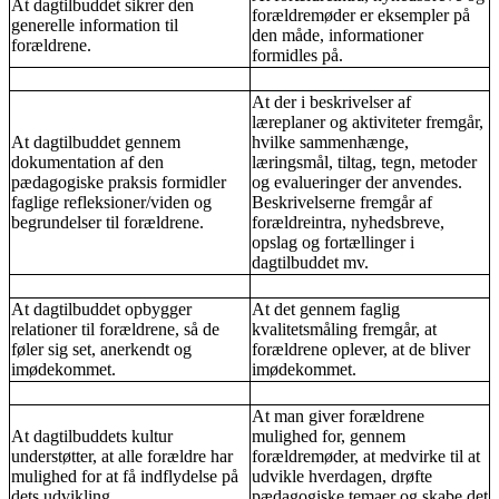
At dagtilbuddet sikrer den
forældremøder er eksempler på
generelle information til
den måde, informationer
forældrene.
formidles på.
At der i beskrivelser af
læreplaner og aktiviteter fremgår,
At dagtilbuddet gennem
hvilke sammenhænge,
dokumentation af den
læringsmål, tiltag, tegn, metoder
pædagogiske praksis formidler
og evalueringer der anvendes.
faglige refleksioner/viden og
Beskrivelserne fremgår af
begrundelser til forældrene.
forældreintra, nyhedsbreve,
opslag og fortællinger i
dagtilbuddet mv.
At dagtilbuddet opbygger
At det gennem faglig
relationer til forældrene, så de
kvalitetsmåling fremgår, at
føler sig set, anerkendt og
forældrene oplever, at de bliver
imødekommet.
imødekommet.
At man giver forældrene
At dagtilbuddets kultur
mulighed for, gennem
understøtter, at alle forældre har
forældremøder, at medvirke til at
mulighed for at få indflydelse på
udvikle hverdagen, drøfte
dets udvikling.
pædagogiske temaer og skabe det