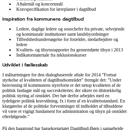
Aftalemål og koncernmål
Kravspecifikation for læreplaner i dagtilbud
Inspiration fra kommunens dagtilbud
Ledere, daglige ledere og souschefer fra private, selvejende
og kommunale institutioner samt landsbyordninger
Tilfredshedsundersøgelse for forældre, medarbejdere og
ledere
Kvalitets- og tilsynsrapporter fra gennemførte tilsyn i 2013
Indikatormateriale fra inklusionskurser
Udviklet i fællesskab
I målsætningen for den dialogbaserede aftale for 2014 ”Fortsat
styrkelse af kvaliteten af dagtilbudsområdet” fremgår det: ”Under
henvisning til kommunens styreform er det netop kvaliteten af de
politisk fastlagte mål og succeskriterier, der sikrer en tilstrækkelig
politisk styring af området. Der bør derfor arbejdes med en
tydeligere politisk kravstilning, fx i form af en kvalitetsstandard. En
klargørelse af de politiske forventninger til indholdet af tilbuddene
vil være et vigtigt fundament for administration og tilsyn på området
efterfølgende.”
På den baggrund har fagsekretariatet Dagtilbud-Børn i samarbejde