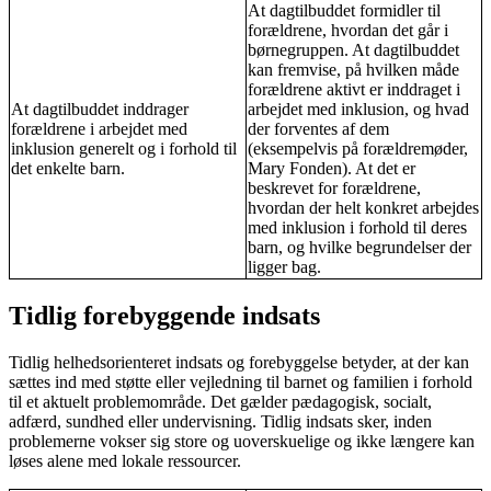
At dagtilbuddet formidler til
forældrene, hvordan det går i
børnegruppen. At dagtilbuddet
kan fremvise, på hvilken måde
forældrene aktivt er inddraget i
At dagtilbuddet inddrager
arbejdet med inklusion, og hvad
forældrene i arbejdet med
der forventes af dem
inklusion generelt og i forhold til
(eksempelvis på forældremøder,
det enkelte barn.
Mary Fonden). At det er
beskrevet for forældrene,
hvordan der helt konkret arbejdes
med inklusion i forhold til deres
barn, og hvilke begrundelser der
ligger bag.
Tidlig forebyggende indsats
Tidlig helhedsorienteret indsats og forebyggelse betyder, at der kan
sættes ind med støtte eller vejledning til barnet og familien i forhold
til et aktuelt problemområde. Det gælder pædagogisk, socialt,
adfærd, sundhed eller undervisning. Tidlig indsats sker, inden
problemerne vokser sig store og uoverskuelige og ikke længere kan
løses alene med lokale ressourcer.