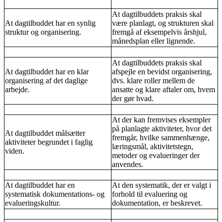
At dagtilbuddets praksis skal
At dagtilbuddet har en synlig
være planlagt, og strukturen skal
struktur og organisering.
fremgå af eksempelvis årshjul,
månedsplan eller lignende.
At dagtilbuddets praksis skal
At dagtilbuddet har en klar
afspejle en bevidst organisering,
organisering af det daglige
dvs. klare roller mellem de
arbejde.
ansatte og klare aftaler om, hvem
der gør hvad.
At der kan fremvises eksempler
på planlagte aktiviteter, hvor det
At dagtilbuddet målsætter
fremgår, hvilke sammenhænge,
aktiviteter begrundet i faglig
læringsmål, aktivitetstegn,
viden.
metoder og evalueringer der
anvendes.
At dagtilbuddet har en
At den systematik, der er valgt i
systematisk dokumentations- og
forhold til evaluering og
evalueringskultur.
dokumentation, er beskrevet.