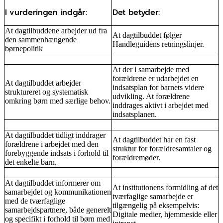
I vurderingen indgår:
Det betyder:
At dagtilbuddene arbejder ud fra
At dagtilbuddet følger
den sammenhængende
Handleguidens retningslinjer.
børnepolitik
At der i samarbejde med
forældrene er udarbejdet en
At dagtilbuddet arbejder
indsatsplan for barnets videre
struktureret og systematisk
udvikling. At forældrene
omkring børn med særlige behov.
inddrages aktivt i arbejdet med
indsatsplanen.
At dagtilbuddet tidligt inddrager
At dagtilbuddet har en fast
forældrene i arbejdet med den
struktur for forældresamtaler og
forebyggende indsats i forhold til
forældremøder.
det enkelte barn.
At dagtilbuddet informerer om
At institutionens formidling af det
samarbejdet og kommunikationen
tværfaglige samarbejde er
med de tværfaglige
tilgængelig på eksempelvis:
samarbejdspartnere, både generelt
Digitale medier, hjemmeside eller
og specifikt i forhold til børn med