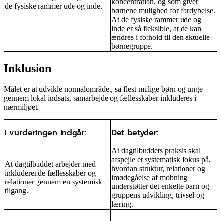
koncentration, og som giver
de fysiske rammer ude og inde.
børnene mulighed for fordybelse.
At de fysiske rammer ude og
inde er så fleksible, at de kan
ændres i forhold til den aktuelle
børnegruppe.
Inklusion
Målet er at udvikle normalområdet, så flest mulige børn og unge
gennem lokal indsats, samarbejde og fællesskaber inkluderes i
nærmiljøet.
I vurderingen indgår:
Det betyder:
At dagtilbuddets praksis skal
afspejle et systematisk fokus på,
At dagtilbuddet arbejder med
hvordan struktur, relationer og
inkluderende fællesskaber og
imødegåelse af mobning
relationer gennem en systemisk
understøtter det enkelte barn og
tilgang.
gruppens udvikling, trivsel og
læring.