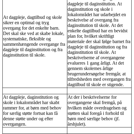
dagpleje til daginstitution. At
daginstitution og skole i
lokalområdet har udarbejdet en
At dagpleje, dagtilbud og skole
beskrivelse af overgang fra
sikrer en optimal og tryg
daginstitution til skole. At det
overgang for det enkelte barn.
enkelte dagtilbud har en bevidst
Det skal ske ved at skabe lokale,
plan for, hvilket skriftligt
systematiske, fleksible og
materiale der skal følge barnet fra
sammenhængende overgange fra
dagpleje til daginstitution og fra
dagpleje til daginstitution og fra
daginstitution til skole. At
daginstitution til skole.
beskrivelserne af overgangene
evalueres 1 gang årligt. At det
gennem skolernes årlige
brugerundersøgelse fremgår, at
tilfredsheden med overgangen fra
dagtilbud til skole er stigende.
At dagpleje, daginstitution og
At der i beskrivelserne for
skole i lokalområdet har skabt
overgangene skal fremgå, på
rammer for, at børn med behov
hvilken måde overdragelsen og
for særlig støtte fortsat kan få
støtten skal foregå i forhold til
denne støtte under og efter
børn med særlige behov (jf.
overgangen.
årshjulet).