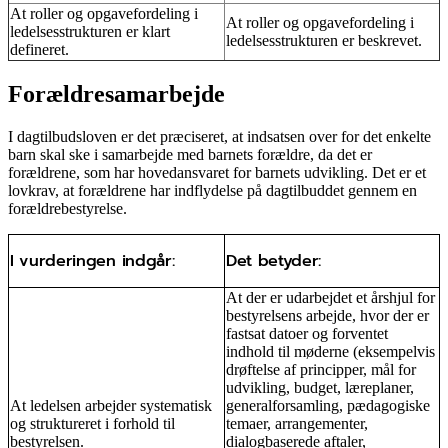
At roller og opgavefordeling i
At roller og opgavefordeling i
ledelsesstrukturen er klart
ledelsesstrukturen er beskrevet.
defineret.
Forældresamarbejde
I dagtilbudsloven er det præciseret, at indsatsen over for det enkelte
barn skal ske i samarbejde med barnets forældre, da det er
forældrene, som har hovedansvaret for barnets udvikling. Det er et
lovkrav, at forældrene har indflydelse på dagtilbuddet gennem en
forældrebestyrelse.
I vurderingen indgår:
Det betyder:
At der er udarbejdet et årshjul for
bestyrelsens arbejde, hvor der er
fastsat datoer og forventet
indhold til møderne (eksempelvis
drøftelse af principper, mål for
udvikling, budget, læreplaner,
At ledelsen arbejder systematisk
generalforsamling, pædagogiske
og struktureret i forhold til
temaer, arrangementer,
bestyrelsen.
dialogbaserede aftaler,