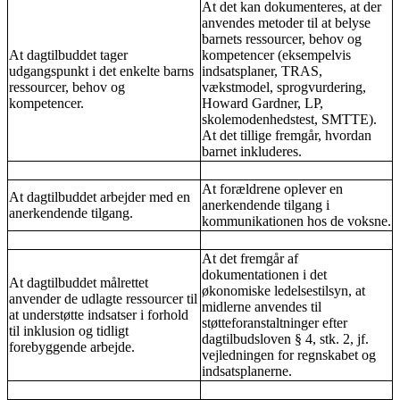
At det kan dokumenteres, at der
anvendes metoder til at belyse
barnets ressourcer, behov og
At dagtilbuddet tager
kompetencer (eksempelvis
udgangspunkt i det enkelte barns
indsatsplaner, TRAS,
ressourcer, behov og
vækstmodel, sprogvurdering,
kompetencer.
Howard Gardner, LP,
skolemodenhedstest, SMTTE).
At det tillige fremgår, hvordan
barnet inkluderes.
At forældrene oplever en
At dagtilbuddet arbejder med en
anerkendende tilgang i
anerkendende tilgang.
kommunikationen hos de voksne.
At det fremgår af
dokumentationen i det
At dagtilbuddet målrettet
økonomiske ledelsestilsyn, at
anvender de udlagte ressourcer til
midlerne anvendes til
at understøtte indsatser i forhold
støtteforanstaltninger efter
til inklusion og tidligt
dagtilbudsloven § 4, stk. 2, jf.
forebyggende arbejde.
vejledningen for regnskabet og
indsatsplanerne.