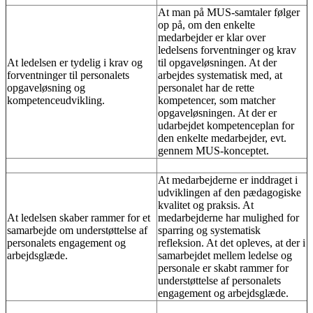
At man på MUS-samtaler følger
op på, om den enkelte
medarbejder er klar over
ledelsens forventninger og krav
At ledelsen er tydelig i krav og
til opgaveløsningen. At der
forventninger til personalets
arbejdes systematisk med, at
opgaveløsning og
personalet har de rette
kompetenceudvikling.
kompetencer, som matcher
opgaveløsningen. At der er
udarbejdet kompetenceplan for
den enkelte medarbejder, evt.
gennem MUS-konceptet.
At medarbejderne er inddraget i
udviklingen af den pædagogiske
kvalitet og praksis. At
At ledelsen skaber rammer for et
medarbejderne har mulighed for
samarbejde om understøttelse af
sparring og systematisk
personalets engagement og
refleksion. At det opleves, at der i
arbejdsglæde.
samarbejdet mellem ledelse og
personale er skabt rammer for
understøttelse af personalets
engagement og arbejdsglæde.