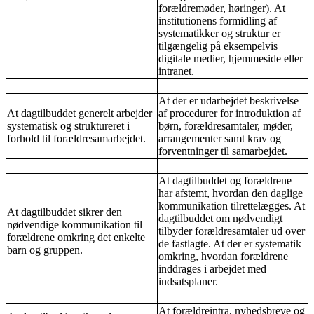
forældremøder, høringer). At
institutionens formidling af
systematikker og struktur er
tilgængelig på eksempelvis
digitale medier, hjemmeside eller
intranet.
At der er udarbejdet beskrivelse
At dagtilbuddet generelt arbejder
af procedurer for introduktion af
systematisk og struktureret i
børn, forældresamtaler, møder,
forhold til forældresamarbejdet.
arrangementer samt krav og
forventninger til samarbejdet.
At dagtilbuddet og forældrene
har afstemt, hvordan den daglige
kommunikation tilrettelægges. At
At dagtilbuddet sikrer den
dagtilbuddet om nødvendigt
nødvendige kommunikation til
tilbyder forældresamtaler ud over
forældrene omkring det enkelte
de fastlagte. At der er systematik
barn og gruppen.
omkring, hvordan forældrene
inddrages i arbejdet med
indsatsplaner.
At forældreintra, nyhedsbreve og