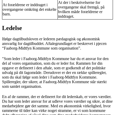
At der i beskrivelserne for
At forældrene er inddraget i
overgangene skal fremgå, på
overgangene omkring det enkelte
hvilken måde forældrene er
barn.
inddraget.
Ledelse
Ifølge dagtilbudsloven er lederen pædagogisk og økonomisk
ansvarlig for dagtilbuddet. Aftalegrundlaget er beskrevet i pjecen
“Faaborg-Midtfyn Kommune som organisation”.
"Som leder i Faaborg-Midtfyn Kommune har du et ansvar for den
del af vores organisation, som du er leder for. Rammen for din
opgave er defineret i den aftale, som er godkendt af det politiske
udvalg på dit fagområde. Derudover er der en række spilleregler,
som du skal følge som leder i Faaborg-Midtfyn Kommune.
Spilleregler, der sikrer, at Faaborg-Midtfyn Kommune står stærkt
som samlet organisation.
En af de rammer, der er defineret for dit lederskab, er vores værdier.
Du har som leder ansvar for at udleve vores værdier og sikre, at dine
medarbejdere gør det samme. Med en økonomisk virkelighed, hvor
rammerne til tider kan virke noget stramme, er vi som kommune