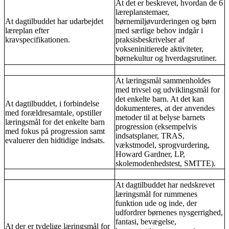
At det er beskrevet, hvordan de 6
læreplanstemaer,
At dagtilbuddet har udarbejdet
børnemiljøvurderingen og børn
læreplan efter
med særlige behov indgår i
kravspecifikationen.
praksisbeskrivelser af
vokseninitierede aktiviteter,
børnekultur og hverdagsrutiner.
At læringsmål sammenholdes
med trivsel og udviklingsmål for
det enkelte barn. At det kan
At dagtilbuddet, i forbindelse
dokumenteres, at der anvendes
med forældresamtale, opstiller
metoder til at belyse barnets
læringsmål for det enkelte barn
progression (eksempelvis
med fokus på progression samt
indsatsplaner, TRAS,
evaluerer den hidtidige indsats.
vækstmodel, sprogvurdering,
Howard Gardner, LP,
skolemodenhedstest, SMTTE).
At dagtilbuddet har nedskrevet
læringsmål for rummenes
funktion ude og inde, der
udfordrer børnenes nysgerrighed,
fantasi, bevægelse,
At der er tydelige læringsmål for