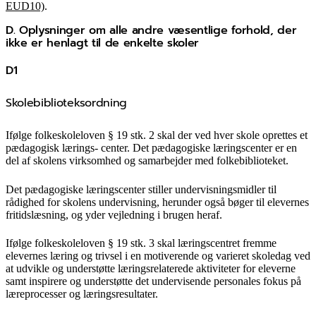
EUD10)
.
D. Oplysninger om alle andre væsentlige forhold, der
ikke er henlagt til de enkelte skoler
D1
Skolebiblioteksordning
Ifølge folkeskoleloven § 19 stk. 2 skal der ved hver skole oprettes et
pædagogisk lærings- center. Det pædagogiske læringscenter er en
del af skolens virksomhed og samarbejder med folkebiblioteket.
Det pædagogiske læringscenter stiller undervisningsmidler til
rådighed for skolens undervisning, herunder også bøger til elevernes
fritidslæsning, og yder vejledning i brugen heraf.
Ifølge folkeskoleloven § 19 stk. 3 skal læringscentret fremme
elevernes læring og trivsel i en motiverende og varieret skoledag ved
at udvikle og understøtte læringsrelaterede aktiviteter for eleverne
samt inspirere og understøtte det undervisende personales fokus på
læreprocesser og læringsresultater.