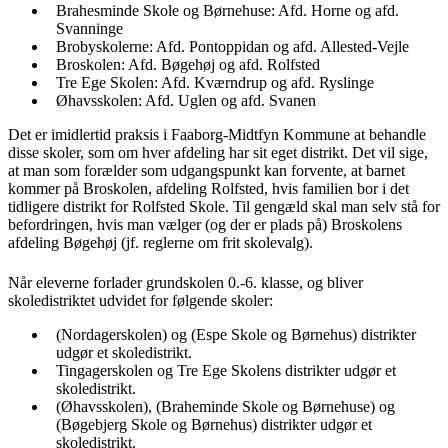
Brahesminde Skole og Børnehuse: Afd. Horne og afd.
Svanninge
Brobyskolerne: Afd. Pontoppidan og afd. Allested-Vejle
Broskolen: Afd. Bøgehøj og afd. Rolfsted
Tre Ege Skolen: Afd. Kværndrup og afd. Ryslinge
Øhavsskolen: Afd. Uglen og afd. Svanen
Det er imidlertid praksis i Faaborg-Midtfyn Kommune at behandle
disse skoler, som om hver afdeling har sit eget distrikt. Det vil sige,
at man som forælder som udgangspunkt kan forvente, at barnet
kommer på Broskolen, afdeling Rolfsted, hvis familien bor i det
tidligere distrikt for Rolfsted Skole. Til gengæld skal man selv stå for
befordringen, hvis man vælger (og der er plads på) Broskolens
afdeling Bøgehøj (jf. reglerne om frit skolevalg).
Når eleverne forlader grundskolen 0.-6. klasse, og bliver
skoledistriktet udvidet for følgende skoler:
(Nordagerskolen) og (Espe Skole og Børnehus) distrikter
udgør et skoledistrikt.
Tingagerskolen og Tre Ege Skolens distrikter udgør et
skoledistrikt.
(Øhavsskolen), (Braheminde Skole og Børnehuse) og
(Bøgebjerg Skole og Børnehus) distrikter udgør et
skoledistrikt.