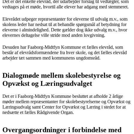
Det er det enkelte elevråd, der udarbejder forslag til vedtægter, som
vedtages på et møde, hvortil alle elever har adgang med stemmeret.
Elevrådet udpeger repræsentanter for eleverne til udvalg m.v., som
skolens leder har nedsat til at behandle spørgsmål af betydning for
eleverne i almindelighed. Dette gælder dog ikke udvalg m.v., hvor
elevernes deltagelse ville stride mod anden lovgivning.
Desuden har Faaborg-Midtfyn Kommune et fælles elevråd, som
består af elevrådsformændene fra hver skole, og det fælles elevråd
arbejder tæt sammen med kommunens ungdomsråd.
Dialogmøde mellem skolebestyrelse og
Opvækst og Læringsudvalget
Det er i Faaborg-Midtfyn Kommune besluttet at afholde 2 årlige
møder mellem repræsentanter for skolebestyrelserne og Opvækst og
Læringsudvalg samt Center for Opvækst og Læring i stedet for at
nedsætte et fælles Rådgivende Organ.
Overgangsordninger i forbindelse med