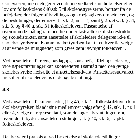
skolevæsen, men delegerer ved denne vedtægt sine beføjelser efter
lov om folkeskolens §40.stk.5 til skolebestyrelserne, bortset fra de
beføjelser, der følger af bevillings- og arbejdsgiverkompetencen, og
de beslutninger, der er nævnt i stk. 2, nr. 1-7, samt § 25, stk. 3, § 34,
stk. 3, og § 40 a, stk. 3 i folkeskoleloven. Fastsættelse af
overordnede mål og rammer, herunder fastsættelse af skolestruktur
og skoledistrikter, samt ansættelse af skoleledere delegeres ikke til
skolebestyrelserne. Kommunalbestyrelsen kan til en hver tid vælge
at anvende de muligheder, som gives dem jævnfør folkeloven”.
Ved besættelse af lærer-, pædagog-, souschef-, afdelingsleder- og
viceinspektørstillinger kan skolelederen i samråd med den øvrige
skolebestyrelse nedsætte et ansættelsesudvalg. Ansættelsesudvalget
indstiller til skolelederens endelige beslutning.
4.3
Ved ansættelse af skolens leder, jf. § 45, stk. 1 i folkeskoleloven kan
skolebestyrelsen blandt sine medlemmer valgt efter § 42, stk. 1, nr. 1
eller 4, vælge en repræsentant, som deltager i beslutningen om,
hvem der tilbydes ansættelse i stillingen, jf. § 40, stk. 6, 1. pkt. i
folkeskoleloven.
Det betyder i praksis at ved besættelse af skolelederstillinger