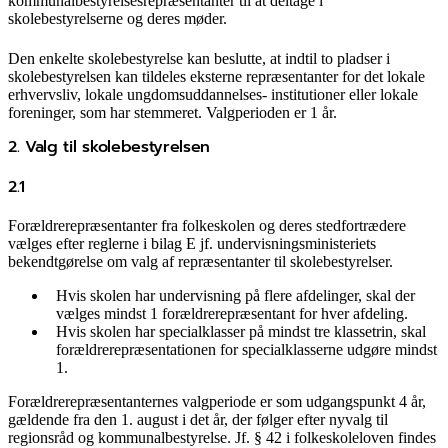
kommunalbestyrelsesrepræsentanter til at deltage i
skolebestyrelserne og deres møder.
Den enkelte skolebestyrelse kan beslutte, at indtil to pladser i
skolebestyrelsen kan tildeles eksterne repræsentanter for det lokale
erhvervsliv, lokale ungdomsuddannelses- institutioner eller lokale
foreninger, som har stemmeret. Valgperioden er 1 år.
2. Valg til skolebestyrelsen
2.1
Forældrerepræsentanter fra folkeskolen og deres stedfortrædere
vælges efter reglerne i bilag E jf. undervisningsministeriets
bekendtgørelse om valg af repræsentanter til skolebestyrelser.
Hvis skolen har undervisning på flere afdelinger, skal der
vælges mindst 1 forældrerepræsentant for hver afdeling.
Hvis skolen har specialklasser på mindst tre klassetrin, skal
forældrerepræsentationen for specialklasserne udgøre mindst
1.
Forældrerepræsentanternes valgperiode er som udgangspunkt 4 år,
gældende fra den 1. august i det år, der følger efter nyvalg til
regionsråd og kommunalbestyrelse. Jf. § 42 i folkeskoleloven findes