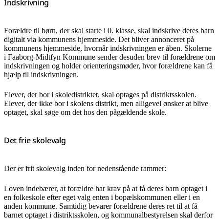
Indskrivning
Forældre til børn, der skal starte i 0. klasse, skal indskrive deres barn
digitalt via kommunens hjemmeside. Det bliver annonceret på
kommunens hjemmeside, hvornår indskrivningen er åben. Skolerne
i Faaborg-Midtfyn Kommune sender desuden brev til forældrene om
indskrivningen og holder orienteringsmøder, hvor forældrene kan få
hjælp til indskrivningen.
Elever, der bor i skoledistriktet, skal optages på distriktsskolen.
Elever, der ikke bor i skolens distrikt, men alligevel ønsker at blive
optaget, skal søge om det hos den pågældende skole.
Det frie skolevalg
Der er frit skolevalg inden for nedenstående rammer:
Loven indebærer, at forældre har krav på at få deres barn optaget i
en folkeskole efter eget valg enten i bopælskommunen eller i en
anden kommune. Samtidig bevarer forældrene deres ret til at få
barnet optaget i distriktsskolen, og kommunalbestyrelsen skal derfor