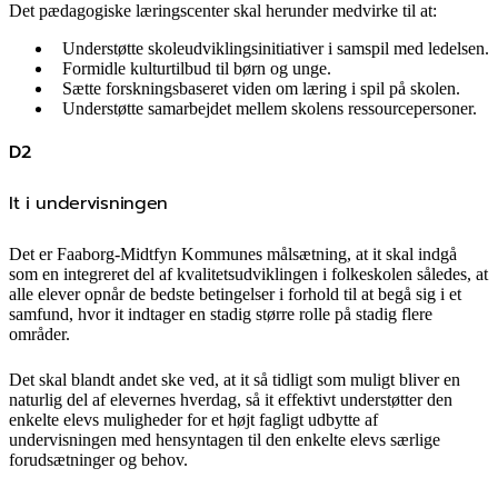
Det pædagogiske læringscenter skal herunder medvirke til at:
Understøtte skoleudviklingsinitiativer i samspil med ledelsen.
Formidle kulturtilbud til børn og unge.
Sætte forskningsbaseret viden om læring i spil på skolen.
Understøtte samarbejdet mellem skolens ressourcepersoner.
D2
It i undervisningen
Det er Faaborg-Midtfyn Kommunes målsætning, at it skal indgå
som en integreret del af kvalitetsudviklingen i folkeskolen således, at
alle elever opnår de bedste betingelser i forhold til at begå sig i et
samfund, hvor it indtager en stadig større rolle på stadig flere
områder.
Det skal blandt andet ske ved, at it så tidligt som muligt bliver en
naturlig del af elevernes hverdag, så it effektivt understøtter den
enkelte elevs muligheder for et højt fagligt udbytte af
undervisningen med hensyntagen til den enkelte elevs særlige
forudsætninger og behov.