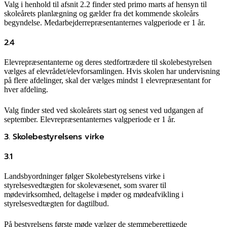
Valg i henhold til afsnit 2.2 finder sted primo marts af hensyn til
skoleårets planlægning og gælder fra det kommende skoleårs
begyndelse. Medarbejderrepræsentanternes valgperiode er 1 år.
2.4
Elevrepræsentanterne og deres stedfortrædere til skolebestyrelsen
vælges af elevrådet/elevforsamlingen. Hvis skolen har undervisning
på flere afdelinger, skal der vælges mindst 1 elevrepræsentant for
hver afdeling.
Valg finder sted ved skoleårets start og senest ved udgangen af
september. Elevrepræsentanternes valgperiode er 1 år.
3. Skolebestyrelsens virke
3.1
Landsbyordninger følger Skolebestyrelsens virke i
styrelsesvedtægten for skolevæsenet, som svarer til
mødevirksomhed, deltagelse i møder og mødeafvikling i
styrelsesvedtægten for dagtilbud.
På bestyrelsens første møde vælger de stemmeberettigede