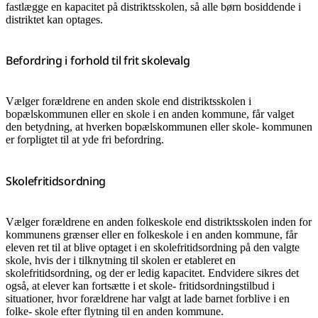
fastlægge en kapacitet på distriktsskolen, så alle børn bosiddende i
distriktet kan optages.
Befordring i forhold til frit skolevalg
Vælger forældrene en anden skole end distriktsskolen i
bopælskommunen eller en skole i en anden kommune, får valget
den betydning, at hverken bopælskommunen eller skole- kommunen
er forpligtet til at yde fri befordring.
Skolefritidsordning
Vælger forældrene en anden folkeskole end distriktsskolen inden for
kommunens grænser eller en folkeskole i en anden kommune, får
eleven ret til at blive optaget i en skolefritidsordning på den valgte
skole, hvis der i tilknytning til skolen er etableret en
skolefritidsordning, og der er ledig kapacitet. Endvidere sikres det
også, at elever kan fortsætte i et skole- fritidsordningstilbud i
situationer, hvor forældrene har valgt at lade barnet forblive i en
folke- skole efter flytning til en anden kommune.