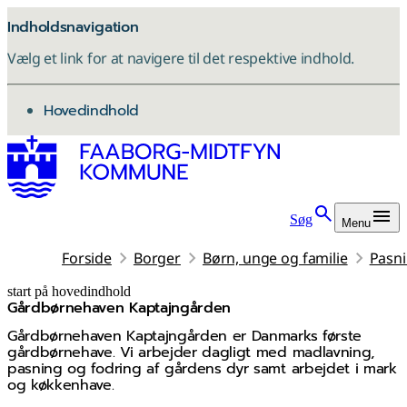
Indholdsnavigation
Vælg et link for at navigere til det respektive indhold.
gå til
Hovedindhold
Søg
Menu
Forside
Borger
Børn, unge og familie
Pasni
start på hovedindhold
Gårdbørnehaven Kaptajngården
senest opdateret 26. maj 2026
Gårdbørnehaven Kaptajngården er Danmarks første
gårdbørnehave. Vi arbejder dagligt med madlavning,
pasning og fodring af gårdens dyr samt arbejdet i mark
og køkkenhave.