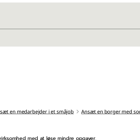
sæt en medarbejder i et småjob
Ansæt en borger med soci
n virksomhed med at løse mindre opgaver.