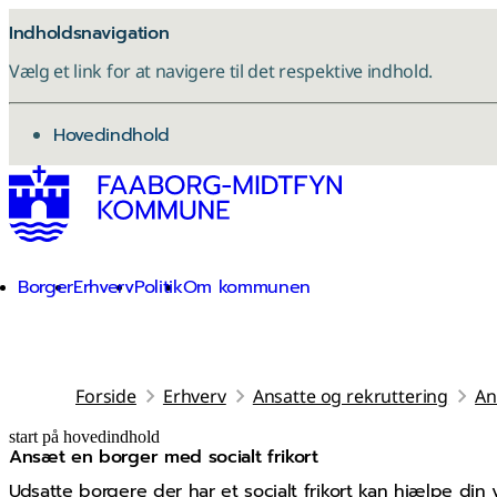
Indholdsnavigation
Vælg et link for at navigere til det respektive indhold.
gå til
Hovedindhold
Borger
Erhverv
Politik
Om kommunen
Forside
Erhverv
Ansatte og rekruttering
An
start på hovedindhold
Ansæt en borger med socialt frikort
senest opdateret 4. marts 2026
Udsatte borgere der har et socialt frikort kan hjælpe di