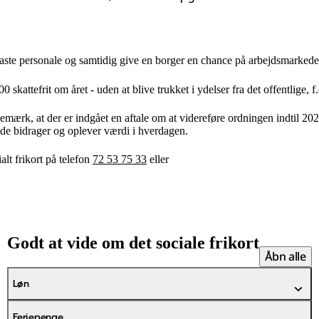
 faste personale og samtidig give en borger en chance på arbejdsmarkede
00 skattefrit om året - uden at blive trukket i ydelser fra det offentlige, 
emærk, at der er indgået en aftale om at videreføre ordningen indtil 202
at de bidrager og oplever værdi i hverdagen.
lt frikort på telefon
72 53 75 33
eller
Godt at vide om det sociale frikort
Åbn alle
Løn
Feriepenge