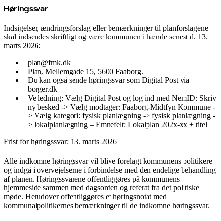
Høringssvar
Indsigelser, ændringsforslag eller bemærkninger til planforslagene
skal indsendes skriftligt og være kommunen i hænde senest d. 13.
marts 2026:
plan@fmk.dk
Plan, Mellemgade 15, 5600 Faaborg.
Du kan også sende høringssvar som Digital Post via
borger.dk
Vejledning: Vælg Digital Post og log ind med NemID: Skriv
ny besked -> Vælg modtager: Faaborg-Midtfyn Kommune -
> Vælg kategori: fysisk planlægning -> fysisk planlægning -
> lokalplanlægning – Emnefelt: Lokalplan 202x-xx + titel
Frist for høringssvar: 13. marts 2026
Alle indkomne høringssvar vil blive forelagt kommunens politikere
og indgå i overvejelserne i forbindelse med den endelige behandling
af planen. Høringssvarene offentliggøres på kommunens
hjemmeside sammen med dagsorden og referat fra det politiske
møde. Herudover offentliggøres et høringsnotat med
kommunalpolitikernes bemærkninger til de indkomne høringssvar.