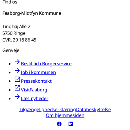
Find os
Faaborg-Midtfyn Kommune
Tinghøj Allé 2
5750 Ringe
CVR. 29 18 86 45
Genveje
Bestil tid i Borgerservice
Job i kommunen
Pressekontakt
VisitFaaborg
Læs nyheder
Tilgængelighedserklæring
Databeskyttelse
Om hjemmesiden