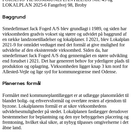
LOKALPLAN 2025-6 Fangelvej 98, Broby
Baggrund
Smedefirmaet Jack Foged A/S blev grundlagt i 1989, og siden har
virksomheden gradvis vokset sig større og udvidet på baggrund af
en række landzonetilladelser og lokalplaner. I 2021, blev Lokalplan
2021-9 for området vedtaget med det formål at give mulighed for
udvidelse af den eksisterende virksomhed. Siden da, har
smedefirmaet Jack Foged A/S dog gennemgået en større udvikling
end forudset i 2021. Det har genereret behov for yderligere plads til
produktion og oplagring. Virksomheden ligger knap 3 km nord for
Allested-Vejle og lige syd for kommunegrænse med Odense.
Planernes formål
Formålet med kommuneplantillægget er at udlægge planområdet til
blandet bolig- og erhvervsformål og overføre resten af ejendom til
byzone. Lokalplanens formål er at sikre virksomhedens
udvidelsesmuligheder på stedet. Lokalplanen fastlægger derudover
bestemmelser for beplantning og den nye bebyggelses placering og
fremtoning, hvilket skal sikre, at nybyg tilpasses omgivelserne i det
åbne land.